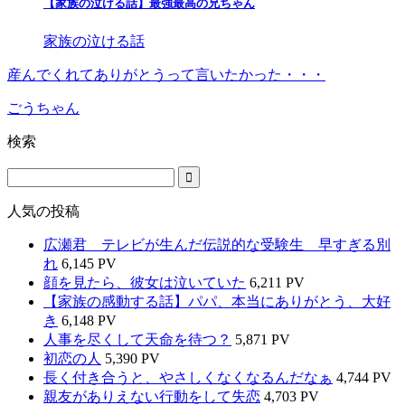
【家族の泣ける話】最強最高の兄ちゃん
家族の泣ける話
産んでくれてありがとうって言いたかった・・・
ごうちゃん
検索
人気の投稿
広瀬君 テレビが生んだ伝説的な受験生 早すぎる別
れ
6,145 PV
顔を見たら、彼女は泣いていた
6,211 PV
【家族の感動する話】パパ、本当にありがとう、大好
き
6,148 PV
人事を尽くして天命を待つ？
5,871 PV
初恋の人
5,390 PV
長く付き合うと、やさしくなくなるんだなぁ
4,744 PV
親友がありえない行動をして失恋
4,703 PV