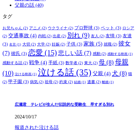
父親の話 (40)
タグ
プロ野球
(3)
ペット
(3)
お兄ちゃん
(2)
アニメ
(2)
ウクライナ
(2)
ロシア
別れ
(9)
交通事故
(4)
友情
(3)
友達
(2)
内戦
(2)
出産
(2)
友人
(2)
彼女
家族
(5)
(3)
子供
(3)
大切
(2)
大学
(2)
妊娠
(2)
就職
(2)
名言
(1)
恋愛
(15)
(7)
悲しい話
(7)
彼氏
(3)
感動
(2)
感動する映画
(1)
母親
母
(8)
戦争
(4)
手紙
(3)
感動する話
(2)
数学者
(2)
東大
(2)
泣ける話
(35)
(10)
犬
(8)
父親
(4)
猫
泣ける映画
(1)
甲子園
(3)
(2)
病気
(2)
祖母
(2)
約束
(2)
遺書
(2)
結婚
(1)
離婚
(1)
広瀬君 テレビが生んだ伝説的な受験生 早すぎる別れ
2024/10/17
報道された泣ける話