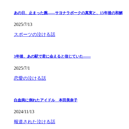
あの日、止まった腕――サヨナラボークの真実と、15年後の和解
2025/7/13
スポーツの泣ける話
3年後、あの駅で君に会えると信じていた——
2025/7/1
恋愛の泣ける話
白血病に倒れたアイドル 本田美奈子
2024/11/13
報道された泣ける話