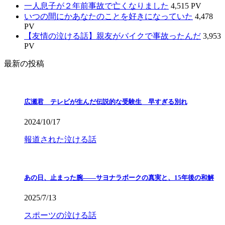
一人息子が２年前事故で亡くなりました
4,515 PV
いつの間にかあなたのことを好きになっていた
4,478
PV
【友情の泣ける話】親友がバイクで事故ったんだ
3,953
PV
最新の投稿
広瀬君 テレビが生んだ伝説的な受験生 早すぎる別れ
2024/10/17
報道された泣ける話
あの日、止まった腕――サヨナラボークの真実と、15年後の和解
2025/7/13
スポーツの泣ける話