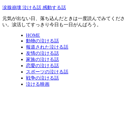
涙腺崩壊 泣ける話 感動する話
元気が出ない日、落ち込んだときは一度読んでみてくださ
い。涙活してすっきり今日も一日がんばろう。
HOME
動物の泣ける話
報道された泣ける話
友情の泣ける話
家族の泣ける話
恋愛の泣ける話
スポーツの泣ける話
戦争の泣ける話
泣ける映画