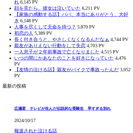
れ
6,145 PV
顔を見たら、彼女は泣いていた
6,211 PV
【家族の感動する話】パパ、本当にありがとう、大好
き
6,148 PV
人事を尽くして天命を待つ？
5,870 PV
初恋の人
5,389 PV
長く付き合うと、やさしくなくなるんだなぁ
4,744 PV
親友がありえない行動をして失恋
4,703 PV
一人息子が２年前事故で亡くなりました
4,515 PV
いつの間にかあなたのことを好きになっていた
4,476
PV
【友情の泣ける話】親友がバイクで事故ったんだ
3,952
PV
最新の投稿
広瀬君 テレビが生んだ伝説的な受験生 早すぎる別れ
2024/10/17
報道された泣ける話