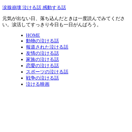
涙腺崩壊 泣ける話 感動する話
元気が出ない日、落ち込んだときは一度読んでみてくださ
い。涙活してすっきり今日も一日がんばろう。
HOME
動物の泣ける話
報道された泣ける話
友情の泣ける話
家族の泣ける話
恋愛の泣ける話
スポーツの泣ける話
戦争の泣ける話
泣ける映画