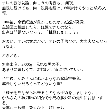
オレの親は勿論、向こうの両親も。 無視。
無視し続けても、尚、説得も続け、6年掛けてやっと挙式/入
籍。
10年後、余程経過が良かったのか、妊娠が発覚。
主治医に相談したら、妊娠できたのなら、
出産は問題ないだろう、「挑戦しましょう」
おまい、オレの女房だぞ、オレの子供だぞ、大丈夫なんだろ
うなぁ。
どきどき。
無事出産。3,000g 元気な男の子。
あまりに嬉しくて、2寸ほど、宙に浮いていた。
半年後、かみさんに似たような心臓障害発覚。
成長しないだろうってどういう事?
「様子を見ながら出来るものなら手術をしましょう。」
かみさんの執刀医の紹介で小児心臓外科の先生にお願いす
る。
大事な一粒種、殺すなよ。頼むから。