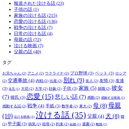
報道された泣ける話 (23)
子供の話 (1)
家族の泣ける話 (215)
恋愛の泣ける話 (136)
戦争の泣ける話 (7)
日常の泣ける話 (4)
母親の話 (72)
泣ける映画 (7)
父親の話 (40)
タグ
プロ野球
(3)
ペット
(3)
お兄ちゃん
(2)
アニメ
(2)
ウクライナ
(2)
ロシア
別れ
(9)
交通事故
(4)
友情
(3)
友達
(2)
内戦
(2)
出産
(2)
友人
(2)
彼女
家族
(5)
(3)
子供
(3)
大切
(2)
大学
(2)
妊娠
(2)
就職
(2)
名言
(1)
恋愛
(15)
(7)
悲しい話
(7)
彼氏
(3)
感動
(2)
感動する映画
(1)
母親
母
(8)
戦争
(4)
手紙
(3)
感動する話
(2)
数学者
(2)
東大
(2)
泣ける話
(35)
(10)
犬
(8)
父親
(4)
猫
泣ける映画
(1)
甲子園
(3)
(2)
病気
(2)
祖母
(2)
約束
(2)
遺書
(2)
結婚
(1)
離婚
(1)