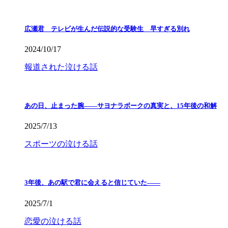
広瀬君 テレビが生んだ伝説的な受験生 早すぎる別れ
2024/10/17
報道された泣ける話
あの日、止まった腕――サヨナラボークの真実と、15年後の和解
2025/7/13
スポーツの泣ける話
3年後、あの駅で君に会えると信じていた——
2025/7/1
恋愛の泣ける話