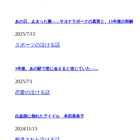
あの日、止まった腕――サヨナラボークの真実と、15年後の和解
2025/7/13
スポーツの泣ける話
3年後、あの駅で君に会えると信じていた——
2025/7/1
恋愛の泣ける話
白血病に倒れたアイドル 本田美奈子
2024/11/13
報道された泣ける話