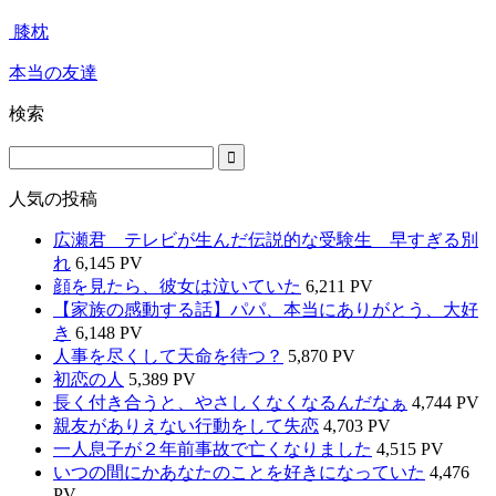
膝枕
本当の友達
検索
人気の投稿
広瀬君 テレビが生んだ伝説的な受験生 早すぎる別
れ
6,145 PV
顔を見たら、彼女は泣いていた
6,211 PV
【家族の感動する話】パパ、本当にありがとう、大好
き
6,148 PV
人事を尽くして天命を待つ？
5,870 PV
初恋の人
5,389 PV
長く付き合うと、やさしくなくなるんだなぁ
4,744 PV
親友がありえない行動をして失恋
4,703 PV
一人息子が２年前事故で亡くなりました
4,515 PV
いつの間にかあなたのことを好きになっていた
4,476
PV