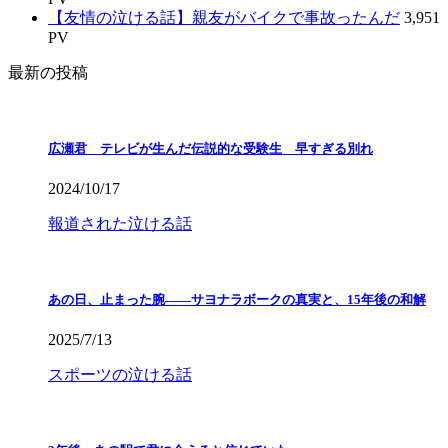
【友情の泣ける話】親友がバイクで事故ったんだ
3,951
PV
最新の投稿
広瀬君 テレビが生んだ伝説的な受験生 早すぎる別れ
2024/10/17
報道された泣ける話
あの日、止まった腕――サヨナラボークの真実と、15年後の和解
2025/7/13
スポーツの泣ける話