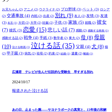
プロ野球
(3)
ペット
(3)
お兄ちゃん
(2)
アニメ
(2)
ウクライナ
(2)
ロシア
別れ
(9)
交通事故
(4)
友情
(3)
友達
(2)
内戦
(2)
出産
(2)
友人
(2)
彼女
家族
(5)
(3)
子供
(3)
大切
(2)
大学
(2)
妊娠
(2)
就職
(2)
名言
(1)
恋愛
(15)
(7)
悲しい話
(7)
彼氏
(3)
感動
(2)
感動する映画
(1)
母親
母
(8)
戦争
(4)
手紙
(3)
感動する話
(2)
数学者
(2)
東大
(2)
泣ける話
(35)
(10)
犬
(8)
父親
(4)
猫
泣ける映画
(1)
甲子園
(3)
(2)
病気
(2)
祖母
(2)
約束
(2)
遺書
(2)
結婚
(1)
離婚
(1)
広瀬君 テレビが生んだ伝説的な受験生 早すぎる別れ
2024/10/17
報道された泣ける話
あの日、止まった腕――サヨナラボークの真実と、15年後の和解