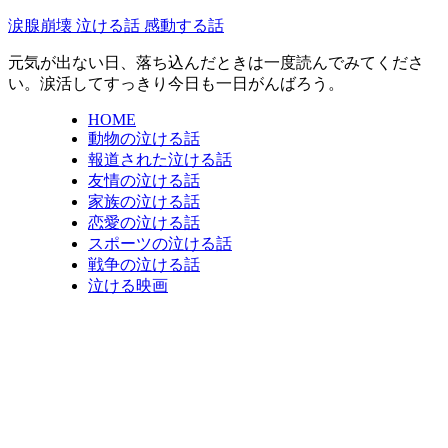
涙腺崩壊 泣ける話 感動する話
元気が出ない日、落ち込んだときは一度読んでみてくださ
い。涙活してすっきり今日も一日がんばろう。
HOME
動物の泣ける話
報道された泣ける話
友情の泣ける話
家族の泣ける話
恋愛の泣ける話
スポーツの泣ける話
戦争の泣ける話
泣ける映画