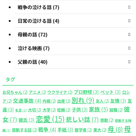
戦争の泣ける話 (7)
日常の泣ける話 (4)
母親の話 (72)
泣ける映画 (7)
父親の話 (40)
タグ
プロ野球
(3)
ペット
(3)
お兄ちゃん
(2)
アニメ
(2)
ウクライナ
(2)
ロシ
別れ
(9)
交通事故
(4)
友情
(3)
友
ア
(2)
内戦
(2)
出産
(2)
友人
(2)
彼
家族
(5)
達
(3)
子供
(3)
大切
(2)
大学
(2)
妊娠
(2)
就職
(2)
名言
(1)
恋愛
(15)
女
(7)
悲しい話
(7)
彼氏
(3)
感動
(2)
感動する映
母
母
(8)
戦争
(4)
手紙
(3)
感動する話
(2)
数学者
(2)
東大
(2)
画
(1)