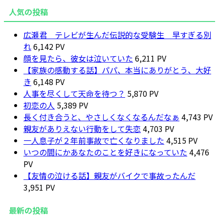
人気の投稿
広瀬君 テレビが生んだ伝説的な受験生 早すぎる別
れ
6,142 PV
顔を見たら、彼女は泣いていた
6,211 PV
【家族の感動する話】パパ、本当にありがとう、大好
き
6,148 PV
人事を尽くして天命を待つ？
5,870 PV
初恋の人
5,389 PV
長く付き合うと、やさしくなくなるんだなぁ
4,743 PV
親友がありえない行動をして失恋
4,703 PV
一人息子が２年前事故で亡くなりました
4,515 PV
いつの間にかあなたのことを好きになっていた
4,476
PV
【友情の泣ける話】親友がバイクで事故ったんだ
3,951 PV
最新の投稿