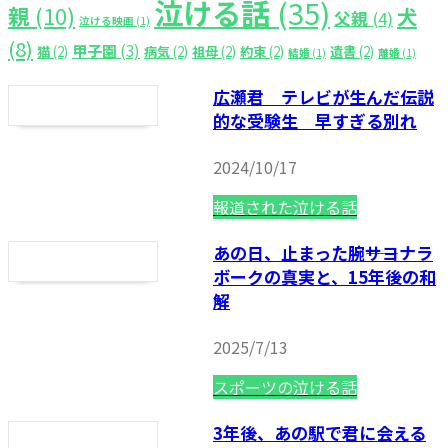
泣ける話
(35)
親
(10)
犬
父親
(4)
泣ける映画
(1)
(8)
甲子園
(3)
猫
(2)
病気
(2)
祖母
(2)
約束
(2)
遺書
(2)
結婚
(1)
離婚
(1)
広瀬君 テレビが生んだ伝説
的な受験生 早すぎる別れ
2024/10/17
報道された泣ける話
あの日、止まった腕――サヨナラ
ボークの真実と、15年後の和
解
2025/7/13
スポーツの泣ける話
3年後、あの駅で君に会える