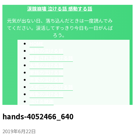
涙腺崩壊 泣ける話 感動する話
元気が出ない日、落ち込んだときは一度読んでみ
てください。涙活してすっきり今日も一日がんば
ろう。
HOME
動物の泣ける話
報道された泣ける話
友情の泣ける話
家族の泣ける話
恋愛の泣ける話
スポーツの泣ける話
戦争の泣ける話
泣ける映画
hands-4052466_640
2019年6月22日