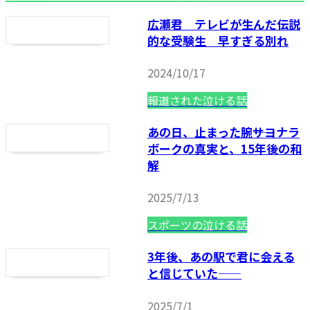
広瀬君 テレビが生んだ伝説
的な受験生 早すぎる別れ
2024/10/17
報道された泣ける話
あの日、止まった腕――サヨナラ
ボークの真実と、15年後の和
解
2025/7/13
スポーツの泣ける話
3年後、あの駅で君に会える
と信じていた——
2025/7/1