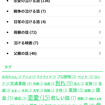
恋愛の泣ける話 (136)
戦争の泣ける話 (7)
日常の泣ける話 (4)
母親の話 (72)
泣ける映画 (7)
父親の話 (40)
タグ
プロ野球
(3)
ペット
(3)
お兄ちゃん
(2)
アニメ
(2)
ウクライナ
(2)
ロシ
別れ
(9)
交通事故
(4)
友情
(3)
友
ア
(2)
内戦
(2)
出産
(2)
友人
(2)
彼
家族
(5)
達
(3)
子供
(3)
大切
(2)
大学
(2)
妊娠
(2)
就職
(2)
名言
(1)
恋愛
(15)
女
(7)
悲しい話
(7)
彼氏
(3)
感動
(2)
感動する映
母
母
(8)