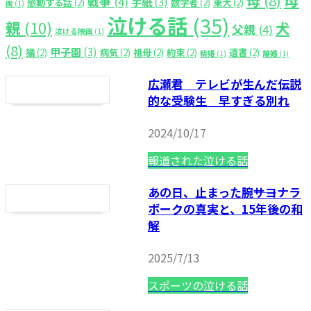
戦争
(4)
手紙
(3)
感動する話
(2)
数学者
(2)
東大
(2)
画
(1)
泣ける話
(35)
親
(10)
犬
父親
(4)
泣ける映画
(1)
(8)
甲子園
(3)
猫
(2)
病気
(2)
祖母
(2)
約束
(2)
遺書
(2)
結婚
(1)
離婚
(1)
広瀬君 テレビが生んだ伝説
的な受験生 早すぎる別れ
2024/10/17
報道された泣ける話
あの日、止まった腕――サヨナラ
ボークの真実と、15年後の和
解
2025/7/13
スポーツの泣ける話