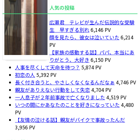
人気の投稿
広瀬君 テレビが生んだ伝説的な受験
生 早すぎる別れ
6,146 PV
顔を見たら、彼女は泣いていた
6,214
PV
【家族の感動する話】パパ、本当にあ
りがとう、大好き
6,150 PV
人事を尽くして天命を待つ？
5,874 PV
初恋の人
5,392 PV
長く付き合うと、やさしくなくなるんだなぁ
4,746 PV
親友がありえない行動をして失恋
4,704 PV
一人息子が２年前事故で亡くなりました
4,519 PV
いつの間にかあなたのことを好きになっていた
4,480
PV
【友情の泣ける話】親友がバイクで事故ったんだ
3,956 PV