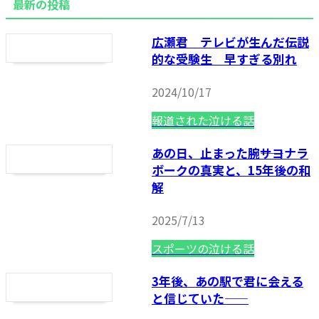
最新の投稿
広瀬君 テレビが生んだ伝説
的な受験生 早すぎる別れ
2024/10/17
報道された泣ける話
あの日、止まった腕――サヨナラ
ボークの真実と、15年後の和
解
2025/7/13
スポーツの泣ける話
3年後、あの駅で君に会える
と信じていた——