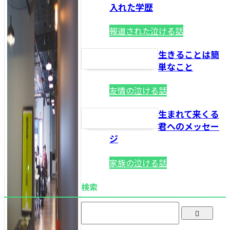
入れた学歴
報道された泣ける話
生きることは簡
単なこと
友情の泣ける話
生まれて来くる
君へのメッセー
ジ
家族の泣ける話
検索