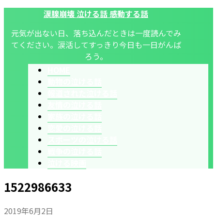
涙腺崩壊 泣ける話 感動する話
元気が出ない日、落ち込んだときは一度読んでみ
てください。涙活してすっきり今日も一日がんば
ろう。
HOME
動物の泣ける話
報道された泣ける話
友情の泣ける話
家族の泣ける話
恋愛の泣ける話
スポーツの泣ける話
戦争の泣ける話
泣ける映画
1522986633
2019年6月2日