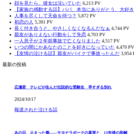
顔を見たら、彼女は泣いていた
6,213 PV
【家族の感動する話】パパ、本当にありがとう、大好き
人事を尽くして天命を待つ？
5,872 PV
初恋の人
5,391 PV
長く付き合うと、やさしくなくなるんだなぁ
4,744 PV
親友がありえない行動をして失恋
4,703 PV
一人息子が２年前事故で亡くなりました
4,517 PV
いつの間にかあなたのことを好きになっていた
4,479 P
【友情の泣ける話】親友がバイクで事故ったんだ
3,954
最新の投稿
広瀬君 テレビが生んだ伝説的な受験生 早すぎる別れ
2024/10/17
報道された泣ける話
あの日、止まった腕――サヨナラボークの真実と、15年後の和解