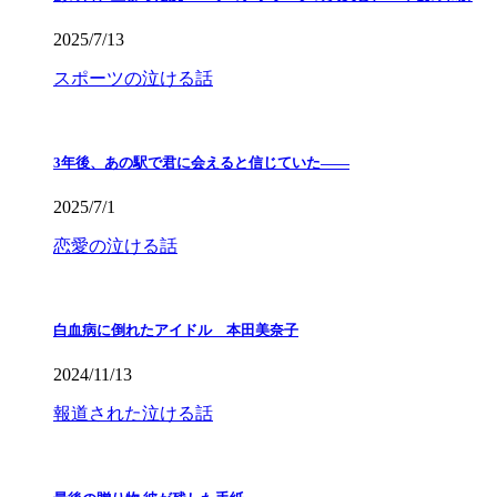
2025/7/13
スポーツの泣ける話
3年後、あの駅で君に会えると信じていた——
2025/7/1
恋愛の泣ける話
白血病に倒れたアイドル 本田美奈子
2024/11/13
報道された泣ける話