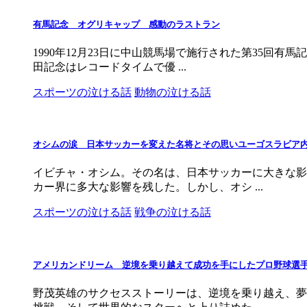
有馬記念 オグリキャップ 感動のラストラン
1990年12月23日に中山競馬場で施行された第35回
田記念はレコードタイムで優 ...
スポーツの泣ける話
動物の泣ける話
オシムの涙 日本サッカーを変えた名将とその思いユーゴスラビア
イビチャ・オシム。その名は、日本サッカーに大きな影
カー界に多大な影響を残した。しかし、オシ ...
スポーツの泣ける話
戦争の泣ける話
アメリカンドリーム 逆境を乗り越えて成功を手にしたプロ野球選
野茂英雄のサクセスストーリーは、逆境を乗り越え、夢