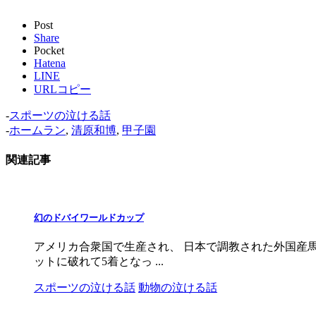
Post
Share
Pocket
Hatena
LINE
URLコピー
-
スポーツの泣ける話
-
ホームラン
,
清原和博
,
甲子園
関連記事
幻のドバイワールドカップ
アメリカ合衆国で生産され、 日本で調教された外国産馬の
ットに破れて5着となっ ...
スポーツの泣ける話
動物の泣ける話