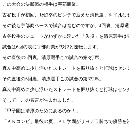
この大会の決勝戦の相手は宇部商業。
古谷投手が初回、1死2塁のピンチで迎えた清原選手を平凡な
その後も宇部商ペースで試合は進むのですが、4回裏、清原選
古谷投手のシュートがわずかに浮いた「失投」を清原選手は
試合は6回の表に宇部商業が3対2と逆転します。
その直後の6回裏。清原選手この試合の第3打席。
真ん中高めに少し浮いたストレートを振り抜くと打球はセン
その直後の6回裏。清原選手この試合の第3打席。
真ん中高めに少し浮いたストレートを振り抜くと打球はセン
そして、この名言が生まれました。
「甲子園は清原のためにあるのか！」
「ＫＫコンビ」最後の夏、ＰＬ学園がサヨナラ勝ちで優勝を