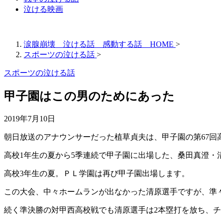
泣ける映画
涙腺崩壊 泣ける話 感動する話 HOME
>
スポーツの泣ける話
>
スポーツの泣ける話
甲子園はこの男のためにあった
2019年7月10日
朝日放送のアナウンサーだった植草貞夫は、甲子園の第67
高校1年生の夏から5季連続で甲子園に出場した、桑田真澄・
高校3年生の夏。ＰＬ学園は再び甲子園出場します。
この大会、中々ホームランが出なかった清原選手ですが、準々
続く準決勝の対甲西高校戦でも清原選手は2本塁打を放ち、チ