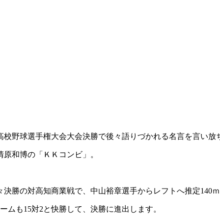
回高校野球選手権大会大会決勝で後々語りづかれる名言を言い放
清原和博の「ＫＫコンビ」。
決勝の対高知商業戦で、中山裕章選手からレフトへ推定140
ームも15対2と快勝して、決勝に進出します。