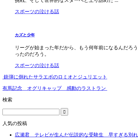
挑戦、そして世界的なスターへと上り詰めた ...
スポーツの泣ける話
カズと少年
リーグが始まった年だから、もう何年前になるんだろう
ったのだろう。
スポーツの泣ける話
銃弾に倒れたサラエボのロミオとジュリエット
有馬記念 オグリキャップ 感動のラストラン
検索
人気の投稿
広瀬君 テレビが生んだ伝説的な受験生 早すぎる別れ