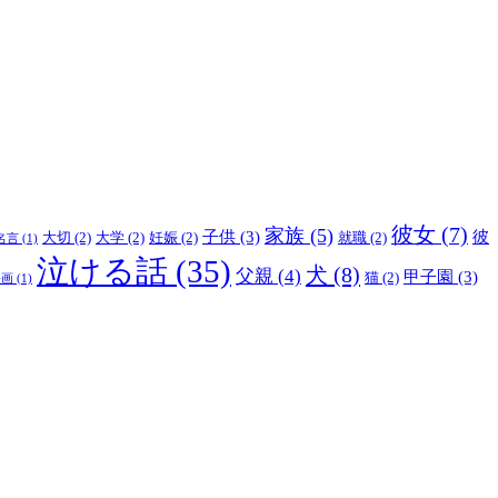
彼女
(7)
家族
(5)
子供
(3)
彼
大切
(2)
大学
(2)
妊娠
(2)
就職
(2)
名言
(1)
泣ける話
(35)
犬
(8)
父親
(4)
甲子園
(3)
猫
(2)
映画
(1)