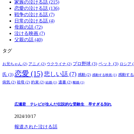
家族の泣ける話 (215)
恋愛の泣ける話 (136)
戦争の泣ける話 (7)
日常の泣ける話 (4)
母親の話 (72)
泣ける映画 (7)
父親の話 (40)
タグ
プロ野球
(3)
ペット
(3)
お兄ちゃん
(2)
アニメ
(2)
ウクライナ
(2)
ロシア
(
恋愛
(15)
悲しい話
(7)
氏
(3)
感動
(2)
感動する
感動する映画
(1)
病気
(2)
祖母
(2)
約束
(2)
遺書
(2)
結婚
(1)
離婚
(1)
広瀬君 テレビが生んだ伝説的な受験生 早すぎる別れ
2024/10/17
報道された泣ける話