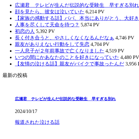
広瀬君 テレビが生んだ伝説的な受験生 早すぎる別れ
顔を見たら、彼女は泣いていた
6,214 PV
【家族の感動する話】パパ、本当にありがとう、大好き
人事を尽くして天命を待つ？
5,874 PV
初恋の人
5,392 PV
長く付き合うと、やさしくなくなるんだなぁ
4,746 PV
親友がありえない行動をして失恋
4,704 PV
一人息子が２年前事故で亡くなりました
4,519 PV
いつの間にかあなたのことを好きになっていた
4,480 P
【友情の泣ける話】親友がバイクで事故ったんだ
3,956
最新の投稿
広瀬君 テレビが生んだ伝説的な受験生 早すぎる別れ
2024/10/17
報道された泣ける話