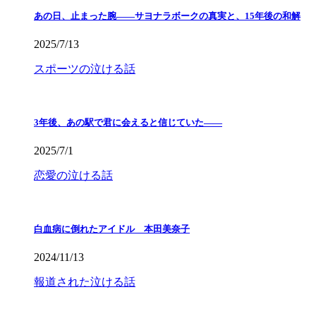
あの日、止まった腕――サヨナラボークの真実と、15年後の和解
2025/7/13
スポーツの泣ける話
3年後、あの駅で君に会えると信じていた——
2025/7/1
恋愛の泣ける話
白血病に倒れたアイドル 本田美奈子
2024/11/13
報道された泣ける話