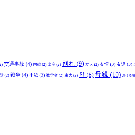
別れ
(9)
交通事故
(4)
友情
(3)
友達
(3)
2)
内戦
(2)
出産
(2)
友人
(2)
母親
(10)
母
(8)
戦争
(4)
手紙
(3)
話
(2)
数学者
(2)
東大
(2)
泣ける