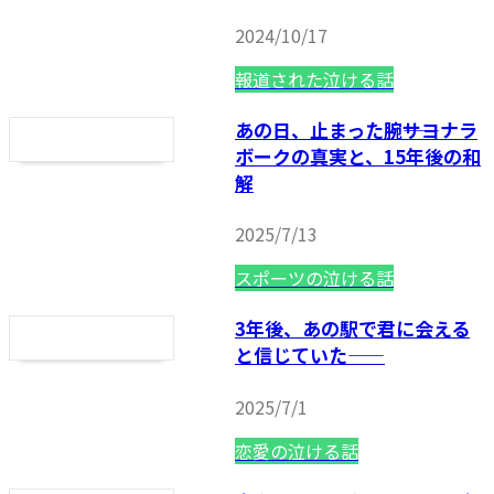
2024/10/17
報道された泣ける話
あの日、止まった腕――サヨナラ
ボークの真実と、15年後の和
解
2025/7/13
スポーツの泣ける話
3年後、あの駅で君に会える
と信じていた——
2025/7/1
恋愛の泣ける話