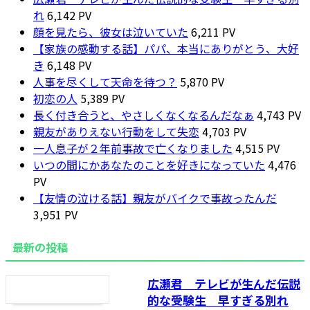
れ
6,142 PV
顔を見たら、彼女は泣いていた
6,211 PV
【家族の感動する話】パパ、本当にありがとう、大好
き
6,148 PV
人事を尽くして天命を待つ？
5,870 PV
初恋の人
5,389 PV
長く付き合うと、やさしくなくなるんだなぁ
4,743 PV
親友がありえない行動をして失恋
4,703 PV
一人息子が２年前事故で亡くなりました
4,515 PV
いつの間にかあなたのことを好きになっていた
4,476
PV
【友情の泣ける話】親友がバイクで事故ったんだ
3,951 PV
最新の投稿
広瀬君 テレビが生んだ伝説
的な受験生 早すぎる別れ