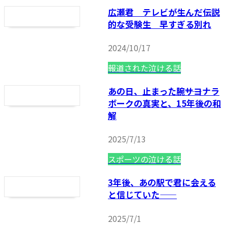
広瀬君 テレビが生んだ伝説
的な受験生 早すぎる別れ
2024/10/17
報道された泣ける話
あの日、止まった腕――サヨナラ
ボークの真実と、15年後の和
解
2025/7/13
スポーツの泣ける話
3年後、あの駅で君に会える
と信じていた——
2025/7/1