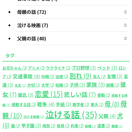
母親の話 (72)
泣ける映画 (7)
父親の話 (40)
タグ
プロ野球
(3)
ペット
(3)
お兄ちゃん
(2)
アニメ
(2)
ウクライナ
(2)
ロシ
別れ
(9)
交通事故
(4)
友情
(3)
友
ア
(2)
内戦
(2)
出産
(2)
友人
(2)
彼
家族
(5)
達
(3)
子供
(3)
大切
(2)
大学
(2)
妊娠
(2)
就職
(2)
名言
(1)
恋愛
(15)
女
(7)
悲しい話
(7)
彼氏
(3)
感動
(2)
感動する映
母
母
(8)
戦争
(4)
手紙
(3)
感動する話
(2)
数学者
(2)
東大
(2)
画
(1)
泣ける話
(35)
親
(10)
犬
父親
(4)
泣ける映画
(1)
(8)
甲子園
(3)
猫
(2)
病気
(2)
祖母
(2)
約束
(2)
遺書
(2)
結婚
(1)
離婚
(1)