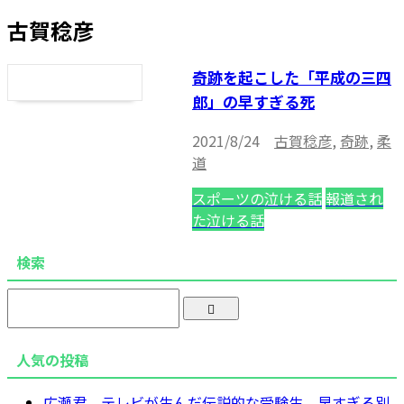
古賀稔彦
奇跡を起こした「平成の三四
郎」の早すぎる死
2021/8/24
古賀稔彦
,
奇跡
,
柔
道
スポーツの泣ける話
報道され
た泣ける話
検索
人気の投稿
広瀬君 テレビが生んだ伝説的な受験生 早すぎる別