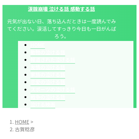
涙腺崩壊 泣ける話 感動する話
元気が出ない日、落ち込んだときは一度読んでみ
てください。涙活してすっきり今日も一日がんば
ろう。
HOME
動物の泣ける話
報道された泣ける話
友情の泣ける話
家族の泣ける話
恋愛の泣ける話
スポーツの泣ける話
戦争の泣ける話
泣ける映画
HOME
>
古賀稔彦