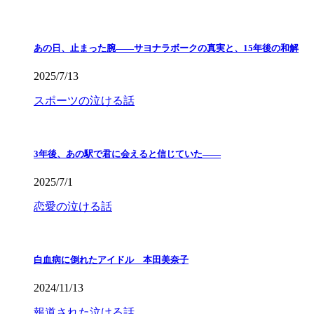
あの日、止まった腕――サヨナラボークの真実と、15年後の和解
2025/7/13
スポーツの泣ける話
3年後、あの駅で君に会えると信じていた——
2025/7/1
恋愛の泣ける話
白血病に倒れたアイドル 本田美奈子
2024/11/13
報道された泣ける話