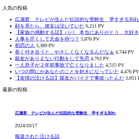
人気の投稿
広瀬君 テレビが生んだ伝説的な受験生 早すぎる別れ
顔を見たら、彼女は泣いていた
6,211 PV
【家族の感動する話】パパ、本当にありがとう、大好き
人事を尽くして天命を待つ？
5,870 PV
初恋の人
5,389 PV
長く付き合うと、やさしくなくなるんだなぁ
4,744 PV
親友がありえない行動をして失恋
4,703 PV
一人息子が２年前事故で亡くなりました
4,515 PV
いつの間にかあなたのことを好きになっていた
4,476 P
【友情の泣ける話】親友がバイクで事故ったんだ
3,951
最新の投稿
広瀬君 テレビが生んだ伝説的な受験生 早すぎる別れ
2024/10/17
報道された泣ける話