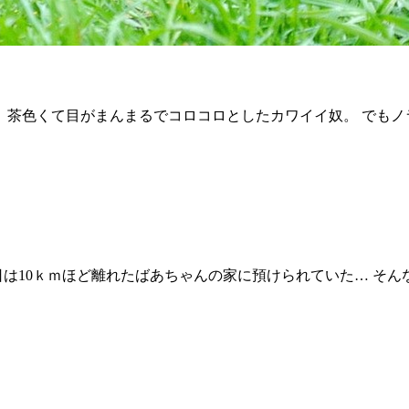
。茶色くて目がまんまるでコロコロとしたカワイイ奴。 でも
は10ｋｍほど離れたばあちゃんの家に預けられていた… そん