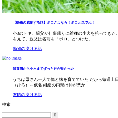
【動物の感動する話】ボロさよなら！ボロ元気でね！
小3のトキ、親父が仕事帰りに雑種の小犬を拾ってきた
を見て、親父は名前を「ボロ」とつけた。 ...
動物の泣ける話
保育園から小六までずっと仲が良かった
うちは母さん一人で俺と妹を育てていた だから毎週土日
（ひろ）←仮名 緋絽の両親は仲が悪か ...
友情の泣ける話
検索