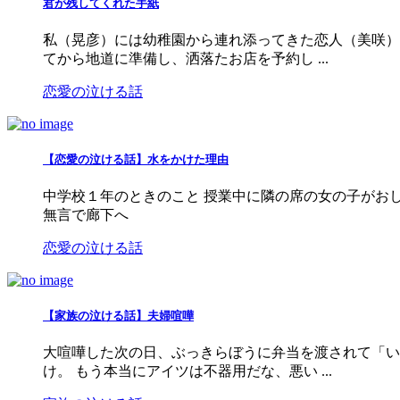
君が残してくれた手紙
私（晃彦）には幼稚園から連れ添ってきた恋人（美咲）
てから地道に準備し、洒落たお店を予約し ...
恋愛の泣ける話
【恋愛の泣ける話】水をかけた理由
中学校１年のときのこと 授業中に隣の席の女の子がお
無言で廊下へ
恋愛の泣ける話
【家族の泣ける話】夫婦喧嘩
大喧嘩した次の日、ぶっきらぼうに弁当を渡されて「い
け。 もう本当にアイツは不器用だな、悪い ...