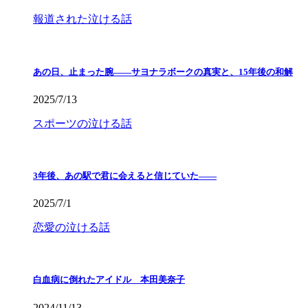
報道された泣ける話
あの日、止まった腕――サヨナラボークの真実と、15年後の和解
2025/7/13
スポーツの泣ける話
3年後、あの駅で君に会えると信じていた——
2025/7/1
恋愛の泣ける話
白血病に倒れたアイドル 本田美奈子
2024/11/13