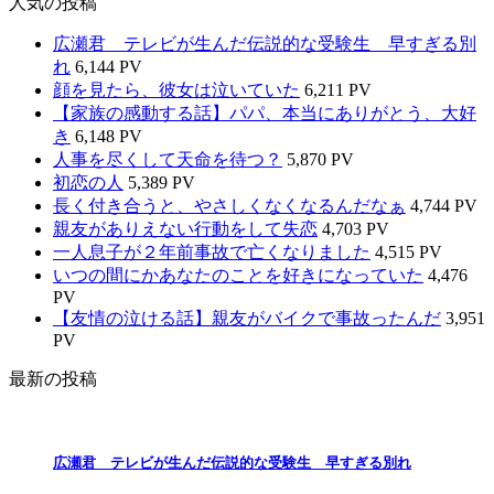
人気の投稿
広瀬君 テレビが生んだ伝説的な受験生 早すぎる別
れ
6,144 PV
顔を見たら、彼女は泣いていた
6,211 PV
【家族の感動する話】パパ、本当にありがとう、大好
き
6,148 PV
人事を尽くして天命を待つ？
5,870 PV
初恋の人
5,389 PV
長く付き合うと、やさしくなくなるんだなぁ
4,744 PV
親友がありえない行動をして失恋
4,703 PV
一人息子が２年前事故で亡くなりました
4,515 PV
いつの間にかあなたのことを好きになっていた
4,476
PV
【友情の泣ける話】親友がバイクで事故ったんだ
3,951
PV
最新の投稿
広瀬君 テレビが生んだ伝説的な受験生 早すぎる別れ