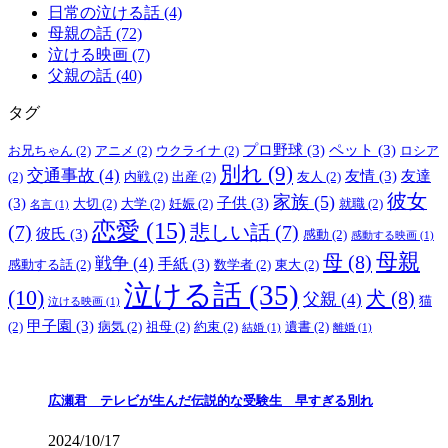
日常の泣ける話 (4)
母親の話 (72)
泣ける映画 (7)
父親の話 (40)
タグ
プロ野球
(3)
ペット
(3)
お兄ちゃん
(2)
アニメ
(2)
ウクライナ
(2)
ロシア
別れ
(9)
交通事故
(4)
友情
(3)
友達
(2)
内戦
(2)
出産
(2)
友人
(2)
彼女
家族
(5)
(3)
子供
(3)
大切
(2)
大学
(2)
妊娠
(2)
就職
(2)
名言
(1)
恋愛
(15)
(7)
悲しい話
(7)
彼氏
(3)
感動
(2)
感動する映画
(1)
母親
母
(8)
戦争
(4)
手紙
(3)
感動する話
(2)
数学者
(2)
東大
(2)
泣ける話
(35)
(10)
犬
(8)
父親
(4)
猫
泣ける映画
(1)
甲子園
(3)
(2)
病気
(2)
祖母
(2)
約束
(2)
遺書
(2)
結婚
(1)
離婚
(1)
広瀬君 テレビが生んだ伝説的な受験生 早すぎる別れ
2024/10/17