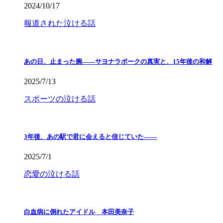
2024/10/17
報道された泣ける話
あの日、止まった腕――サヨナラボークの真実と、15年後の和解
2025/7/13
スポーツの泣ける話
3年後、あの駅で君に会えると信じていた——
2025/7/1
恋愛の泣ける話
白血病に倒れたアイドル 本田美奈子