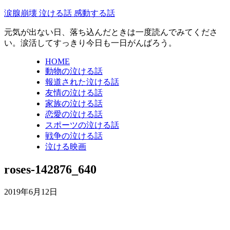
涙腺崩壊 泣ける話 感動する話
元気が出ない日、落ち込んだときは一度読んでみてくださ
い。涙活してすっきり今日も一日がんばろう。
HOME
動物の泣ける話
報道された泣ける話
友情の泣ける話
家族の泣ける話
恋愛の泣ける話
スポーツの泣ける話
戦争の泣ける話
泣ける映画
roses-142876_640
2019年6月12日