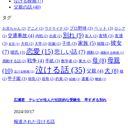
泣ける映画 (7)
父親の話 (40)
タグ
プロ野球
(3)
ペット
(3)
お兄ちゃん
(2)
アニメ
(2)
ウクライナ
(2)
ロシア
別れ
(9)
交通事故
(4)
友情
(3)
友達
(2)
内戦
(2)
出産
(2)
友人
(2)
彼女
家族
(5)
(3)
子供
(3)
大切
(2)
大学
(2)
妊娠
(2)
就職
(2)
名言
(1)
恋愛
(15)
(7)
悲しい話
(7)
彼氏
(3)
感動
(2)
感動する映画
(1)
母親
母
(8)
戦争
(4)
手紙
(3)
感動する話
(2)
数学者
(2)
東大
(2)
泣ける話
(35)
(10)
犬
(8)
父親
(4)
猫
泣ける映画
(1)
甲子園
(3)
(2)
病気
(2)
祖母
(2)
約束
(2)
遺書
(2)
結婚
(1)
離婚
(1)
広瀬君 テレビが生んだ伝説的な受験生 早すぎる別れ
2024/10/17
報道された泣ける話