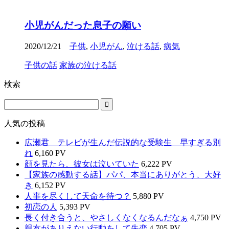
小児がんだった息子の願い
2020/12/21
子供
,
小児がん
,
泣ける話
,
病気
子供の話
家族の泣ける話
検索
人気の投稿
広瀬君 テレビが生んだ伝説的な受験生 早すぎる別
れ
6,160 PV
顔を見たら、彼女は泣いていた
6,222 PV
【家族の感動する話】パパ、本当にありがとう、大好
き
6,152 PV
人事を尽くして天命を待つ？
5,880 PV
初恋の人
5,393 PV
長く付き合うと、やさしくなくなるんだなぁ
4,750 PV
親友がありえない行動をして失恋
4,705 PV