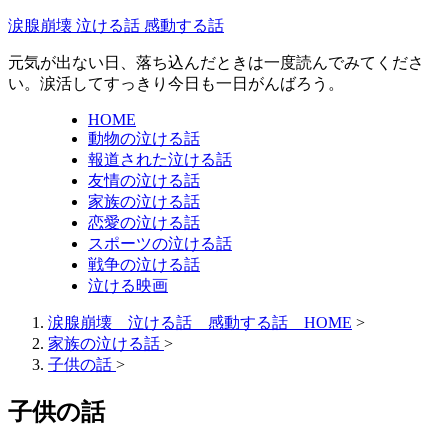
涙腺崩壊 泣ける話 感動する話
元気が出ない日、落ち込んだときは一度読んでみてくださ
い。涙活してすっきり今日も一日がんばろう。
HOME
動物の泣ける話
報道された泣ける話
友情の泣ける話
家族の泣ける話
恋愛の泣ける話
スポーツの泣ける話
戦争の泣ける話
泣ける映画
涙腺崩壊 泣ける話 感動する話 HOME
>
家族の泣ける話
>
子供の話
>
子供の話