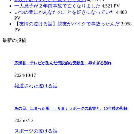
一人息子が２年前事故で亡くなりました
4,521 PV
いつの間にかあなたのことを好きになっていた
4,483
PV
【友情の泣ける話】親友がバイクで事故ったんだ
3,958
PV
最新の投稿
広瀬君 テレビが生んだ伝説的な受験生 早すぎる別れ
2024/10/17
報道された泣ける話
あの日、止まった腕――サヨナラボークの真実と、15年後の和解
2025/7/13
スポーツの泣ける話