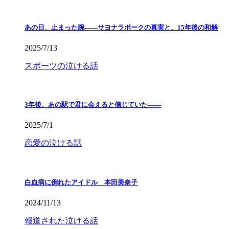
あの日、止まった腕――サヨナラボークの真実と、15年後の和解
2025/7/13
スポーツの泣ける話
3年後、あの駅で君に会えると信じていた——
2025/7/1
恋愛の泣ける話
白血病に倒れたアイドル 本田美奈子
2024/11/13
報道された泣ける話