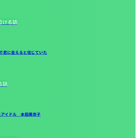
泣ける話
駅で君に会えると信じていた
る話
たアイドル 本田美奈子