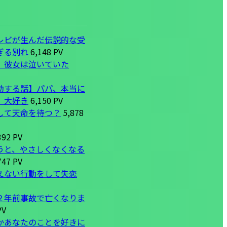
レビが生んだ伝説的な受
ぎる別れ
6,148 PV
、彼女は泣いていた
動する話】パパ、本当に
、大好き
6,150 PV
して天命を待つ？
5,878
392 PV
うと、やさしくなくなる
747 PV
えない行動をして失恋
２年前事故で亡くなりま
PV
かあなたのことを好きに