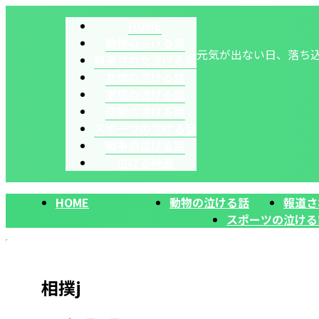
HOME
動物の泣ける話
元気が出ない日、落ち
報道された泣ける話
友情の泣ける話
家族の泣ける話
恋愛の泣ける話
スポーツの泣ける話
戦争の泣ける話
泣ける映画
HOME
動物の泣ける話
報道さ
スポーツの泣ける
相撲j