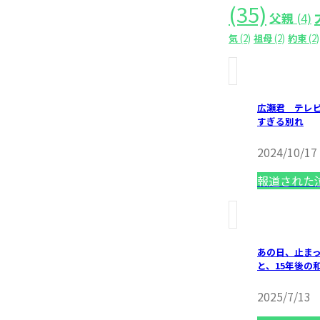
(35)
父親
(4)
気
(2)
祖母
(2)
約束
(2)
広瀬君 テレ
すぎる別れ
2024/10/17
報道された
あの日、止まっ
と、15年後の
2025/7/13