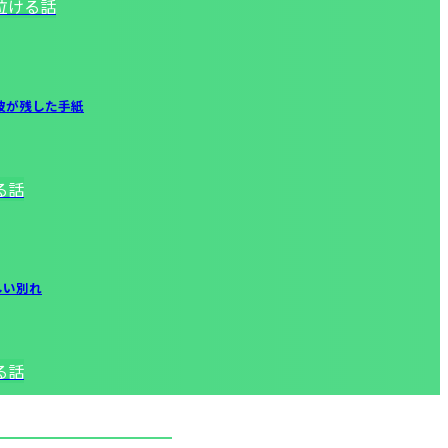
泣ける話
彼が残した手紙
る話
しい別れ
る話