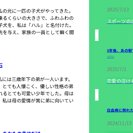
2025/7/13
私の元に一匹の子犬がやってきた。
乗るくらいの大きさで、ふわふわの
スポーツの
子犬を、私は「ハル」と名付けた。
光を与え、家族の一員として瞬く間
3年後、あの
——
石
2025/7/1
私には三歳年下の弟が一人います。
恋愛の泣け
、とても人懐こく、優しい性格の弟
れるとても可愛い少年でした。母は
、私は母の愛情が常に弟に向いてい
白血病に倒れ
2024/11/13