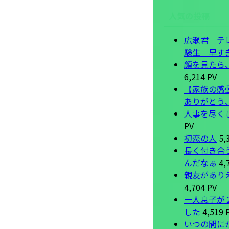
人気の投稿
広瀬君 テ
験生 早す
顔を見たら
6,214 PV
【家族の感
ありがとう
人事を尽く
PV
初恋の人
5,
長く付き合
んだなぁ
4,
親友があり
4,704 PV
一人息子が
した
4,519 
いつの間に