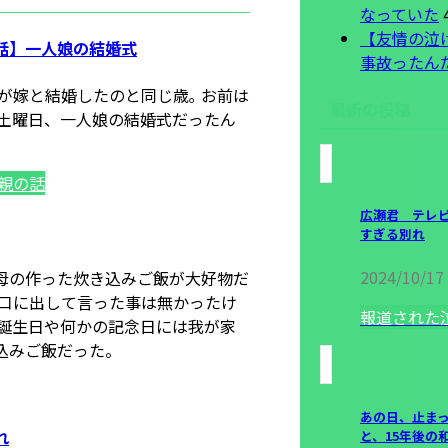
なっていた
4
【友情の泣
話】一人娘の結婚式
事故ったん
が嫁と結婚したのと同じ歳｡ お前は
最新の投稿
 土曜日、一人娘の結婚式だったん
親の話
広瀬君 テレ
すぎる別れ
2024/10/17
母の作った炊き込みご飯が大好物だ
を口に出して言った事は無かったけ
報道された
 誕生日や何かの記念日には我が家
込みご飯だった。
あの日、止まっ
れ
と、15年後の