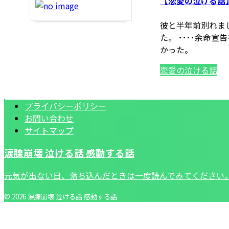
【恋愛の泣ける話
彼と半年前別れま
た。 ････余命
かった。
恋愛の泣ける話
プライバシーポリシー
お問い合わせ
サイトマップ
涙腺崩壊 泣ける話 感動する話
元気が出ない日、落ち込んだときは一度読んでみてください
© 2026 涙腺崩壊 泣ける話 感動する話