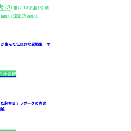
犬
(8)
甲子園
(3)
猫
(2)
病
遺書
(2)
結婚
(1)
離婚
(1)
ビが生んだ伝説的な受験生 早
泣ける話
た腕――サヨナラボークの真実
和解