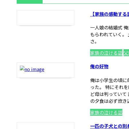
【家族の感動する
一人娘の結婚式 俺
もらわれていく。
さ｡
家族の泣ける話
父
俺の好物
俺は小学生の頃に
った。 特にそれ
ど母は判っていて
の夕食は必ず炊き
家族の泣ける話
一匹の子犬との別