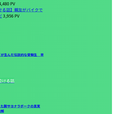
,480 PV
ける話】親友がバイクで
だ
3,956 PV
ビが生んだ伝説的な受験生 早
泣ける話
た腕――サヨナラボークの真実
和解