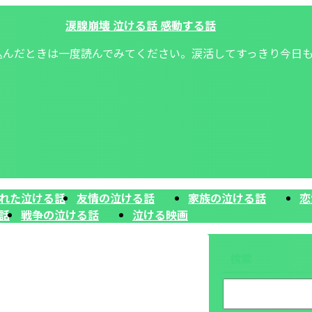
涙腺崩壊 泣ける話 感動する話
込んだときは一度読んでみてください。涙活してすっきり今日
れた泣ける話
友情の泣ける話
家族の泣ける話
恋
話
戦争の泣ける話
泣ける映画
検索