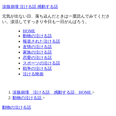
涙腺崩壊 泣ける話 感動する話
元気が出ない日、落ち込んだときは一度読んでみてくださ
い。涙活してすっきり今日も一日がんばろう。
HOME
動物の泣ける話
報道された泣ける話
友情の泣ける話
家族の泣ける話
恋愛の泣ける話
スポーツの泣ける話
戦争の泣ける話
泣ける映画
涙腺崩壊 泣ける話 感動する話 HOME
>
動物の泣ける話
>
動物の泣ける話