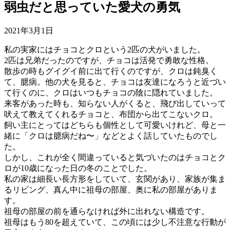
弱虫だと思っていた愛犬の勇気
2021年3月1日
私の実家にはチョコとクロという2匹の犬がいました。
2匹は兄弟だったのですが、チョコは活発で勇敢な性格。
散歩の時もグイグイ前に出て行くのですが、クロは鈍臭く
て、臆病。他の犬を見ると、チョコは友達になろうと近づい
て行くのに、クロはいつもチョコの陰に隠れていました。
来客があった時も、知らない人がくると、飛び出していって
吠えて教えてくれるチョコと、布団から出てこないクロ。
飼い主にとってはどちらも個性として可愛いけれど、母と一
緒に「クロは臆病だね〜」などとよく話していたものでし
た。
しかし、これが全く間違っていると気づいたのはチョコとク
ロが10歳になった日の冬のことでした。
私の家は細長い長方形をしていて、玄関があり、家族が集ま
るリビング、真ん中に祖母の部屋、奥に私の部屋がありま
す。
祖母の部屋の前を通らなければ外に出れない構造です。
祖母はもう80を超えていて、この頃には少し不注意な行動が