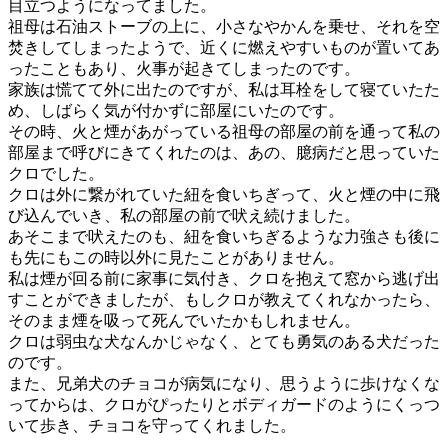
目立つようになってました。
祖母は石油ストーブの上に、小さなやかんを乗せ、それを空
焚きしてしまったようで、近くに燃えやすいものが置いてあ
ったこともあり、火事が起きてしまったのです。
家族は慌てて外に出たのですが、私は耳栓をして寝ていたた
め、しばらく気が付かずに部屋にいたのです。
その時、火と煙があがっている祖母の部屋の前を通って私の
部屋まで呼びにきてくれたのは、あの、臆病だと思っていた
クロでした。
クロは外に繋がれていた紐を食いちぎって、火と煙の中に飛
び込んでいき、私の部屋の前で吠え続けました。
あそこまで吠えたのも、紐を食いちぎるような力強さも後に
も先にもこの時以外に見たことがありません。
私は煙が回る前に家事に気付き、クロを抱えて窓から逃げ出
すことができましたが、もしクロが教えてくれなかったら、
そのまま煙を吸って死んでいたかもしれません。
クロは弱虫な犬なんかじゃなく、とても勇気のある犬だった
のです。
また、兄弟犬のチョコが病気になり、思うように歩けなくな
ってからは、クロがぴったりとボディガードのようにくっつ
いて歩き、チョコを守ってくれました。