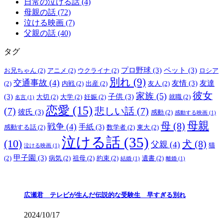
日常の泣ける話 (4)
母親の話 (72)
泣ける映画 (7)
父親の話 (40)
タグ
プロ野球
(3)
ペット
(3)
お兄ちゃん
(2)
アニメ
(2)
ウクライナ
(2)
ロシア
別れ
(9)
交通事故
(4)
友情
(3)
友達
(2)
内戦
(2)
出産
(2)
友人
(2)
彼女
家族
(5)
(3)
子供
(3)
大切
(2)
大学
(2)
妊娠
(2)
就職
(2)
名言
(1)
恋愛
(15)
(7)
悲しい話
(7)
彼氏
(3)
感動
(2)
感動する映画
(1)
母親
母
(8)
戦争
(4)
手紙
(3)
感動する話
(2)
数学者
(2)
東大
(2)
泣ける話
(35)
(10)
犬
(8)
父親
(4)
猫
泣ける映画
(1)
甲子園
(3)
(2)
病気
(2)
祖母
(2)
約束
(2)
遺書
(2)
結婚
(1)
離婚
(1)
広瀬君 テレビが生んだ伝説的な受験生 早すぎる別れ
2024/10/17