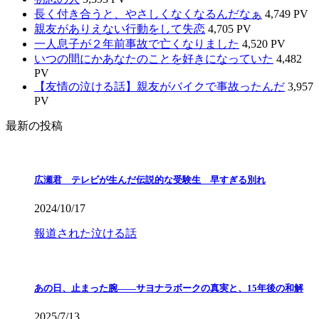
長く付き合うと、やさしくなくなるんだなぁ
4,749 PV
親友がありえない行動をして失恋
4,705 PV
一人息子が２年前事故で亡くなりました
4,520 PV
いつの間にかあなたのことを好きになっていた
4,482
PV
【友情の泣ける話】親友がバイクで事故ったんだ
3,957
PV
最新の投稿
広瀬君 テレビが生んだ伝説的な受験生 早すぎる別れ
2024/10/17
報道された泣ける話
あの日、止まった腕――サヨナラボークの真実と、15年後の和解
2025/7/13