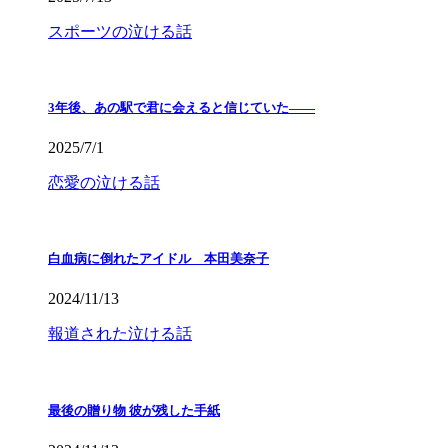
スポーツの泣ける話
3年後、あの駅で君に会えると信じていた——
2025/7/1
恋愛の泣ける話
白血病に倒れたアイドル 本田美奈子
2024/11/13
報道された泣ける話
最後の贈り物 彼が残した手紙