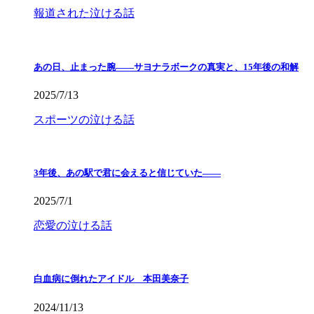
報道された泣ける話
あの日、止まった腕――サヨナラボークの真実と、15年後の和解
2025/7/13
スポーツの泣ける話
3年後、あの駅で君に会えると信じていた——
2025/7/1
恋愛の泣ける話
白血病に倒れたアイドル 本田美奈子
2024/11/13