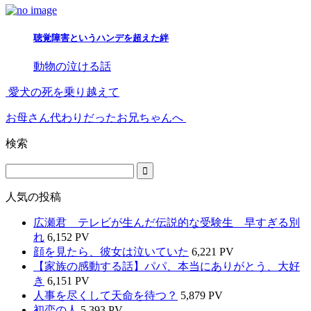
聴覚障害というハンデを超えた絆
動物の泣ける話
愛犬の死を乗り越えて
お母さん代わりだったお兄ちゃんへ
検索
人気の投稿
広瀬君 テレビが生んだ伝説的な受験生 早すぎる別
れ
6,152 PV
顔を見たら、彼女は泣いていた
6,221 PV
【家族の感動する話】パパ、本当にありがとう、大好
き
6,151 PV
人事を尽くして天命を待つ？
5,879 PV
初恋の人
5,393 PV