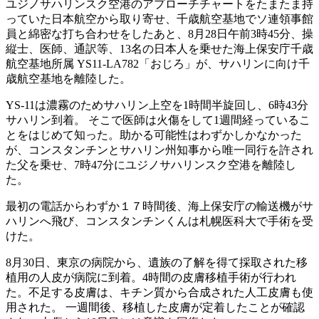
ユジノサハリンスク空港のアプローチチャートをたまたま持
っていた日本航空から取り寄せ、千歳航空基地でソ連領事館
員と綿密な打ち合わせをしたあと、8月28日午前3時45分、操
縦士、医師、通訳等、13名の日本人を乗せた海上保安庁千歳
航空基地所属 YS11-LA782「おじろ」が、サハリンに向け千
歳航空基地を離陸した。
YS-11は濃霧のためサハリン上空を1時間半旋回し、6時43分
サハリン到着。 そこで医師は火傷をして1週間経っているこ
とをはじめて知った。助かる可能性はわずかしかなかった
が、コンスタンチンとサハリン州知事から唯一同行を許され
た父を乗せ、7時47分にユジノサハリンスク空港を離陸し
た。
最初の電話からわずか１７時間後、海上保安庁の輸送機がサ
ハリンへ飛び、コンスタンチンくんは札幌医科大で手術を受
けた。
8月30日、東京の病院から、遺族の了解を得て採取された移
植用の人皮が病院に到着。4時間の皮膚移植手術が行われ
た。不足する皮膚は、キチン質から合成された人工皮膚も使
用された。 一週間後、移植した皮膚が定着したことが確認