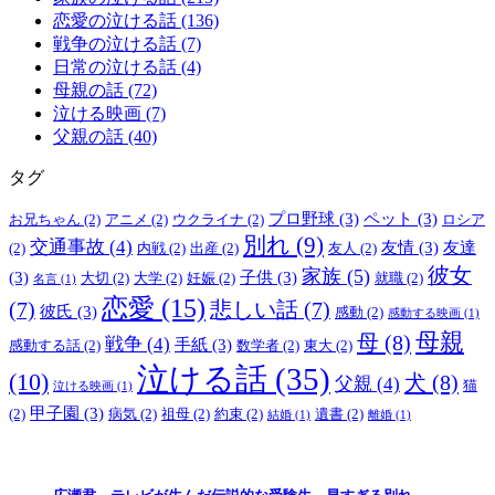
恋愛の泣ける話 (136)
戦争の泣ける話 (7)
日常の泣ける話 (4)
母親の話 (72)
泣ける映画 (7)
父親の話 (40)
タグ
プロ野球
(3)
ペット
(3)
お兄ちゃん
(2)
アニメ
(2)
ウクライナ
(2)
ロシア
別れ
(9)
交通事故
(4)
友情
(3)
友達
(2)
内戦
(2)
出産
(2)
友人
(2)
彼女
家族
(5)
(3)
子供
(3)
大切
(2)
大学
(2)
妊娠
(2)
就職
(2)
名言
(1)
恋愛
(15)
(7)
悲しい話
(7)
彼氏
(3)
感動
(2)
感動する映画
(1)
母親
母
(8)
戦争
(4)
手紙
(3)
感動する話
(2)
数学者
(2)
東大
(2)
泣ける話
(35)
(10)
犬
(8)
父親
(4)
猫
泣ける映画
(1)
甲子園
(3)
(2)
病気
(2)
祖母
(2)
約束
(2)
遺書
(2)
結婚
(1)
離婚
(1)