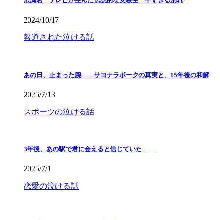
広瀬君 テレビが生んだ伝説的な受験生 早すぎる別れ
2024/10/17
報道された泣ける話
あの日、止まった腕――サヨナラボークの真実と、15年後の和解
2025/7/13
スポーツの泣ける話
3年後、あの駅で君に会えると信じていた——
2025/7/1
恋愛の泣ける話