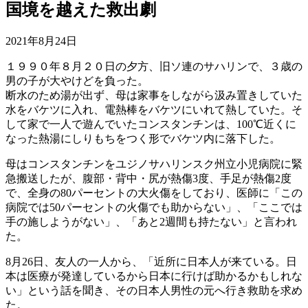
国境を越えた救出劇
2021年8月24日
１９９０年８月２０日の夕方、旧ソ連のサハリンで、３歳の
男の子が大やけどを負った。
断水のため湯が出ず、母は家事をしながら汲み置きしていた
水をバケツに入れ、電熱棒をバケツにいれて熱していた。そ
して家で一人で遊んでいたコンスタンチンは、100℃近くに
なった熱湯にしりもちをつく形でバケツ内に落下した。
母はコンスタンチンをユジノサハリンスク州立小児病院に緊
急搬送したが、腹部・背中・尻が熱傷3度、手足が熱傷2度
で、全身の80パーセントの大火傷をしており、医師に「この
病院では50パーセントの火傷でも助からない」、「ここでは
手の施しようがない」、「あと2週間も持たない」と言われ
た。
8月26日、友人の一人から、「近所に日本人が来ている。日
本は医療が発達しているから日本に行けば助かるかもしれな
い」という話を聞き、その日本人男性の元へ行き救助を求め
た。