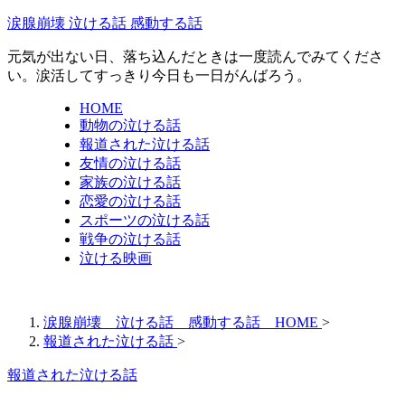
涙腺崩壊 泣ける話 感動する話
元気が出ない日、落ち込んだときは一度読んでみてくださ
い。涙活してすっきり今日も一日がんばろう。
HOME
動物の泣ける話
報道された泣ける話
友情の泣ける話
家族の泣ける話
恋愛の泣ける話
スポーツの泣ける話
戦争の泣ける話
泣ける映画
涙腺崩壊 泣ける話 感動する話 HOME
>
報道された泣ける話
>
報道された泣ける話