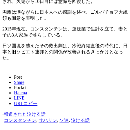
され、火傷から10日目には意識を回復した。
両親は涙ながらに日本人への感謝を述べ、ゴルバチョフ大統
領も謝意を表明した。
2015年現在、コンスタンチンは、運送業で生計を立て、妻と
子の3人家族で暮らしている。
日ソ国境を越えたその救出劇は、冷戦終結直後の時代に、日
本と旧ソビエト連邦との関係が改善されるきっかけとなっ
た。
Post
Share
Pocket
Hatena
LINE
URLコピー
-
報道された泣ける話
-
コンスタンチン
,
サハリン
,
ソ連
,
泣ける話