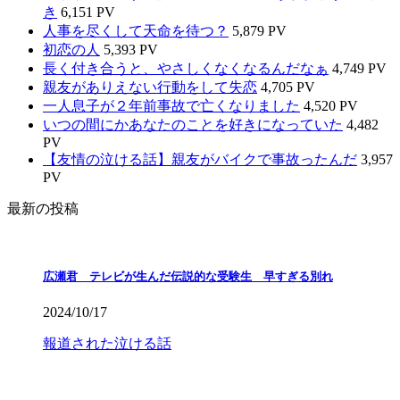
き
6,151 PV
人事を尽くして天命を待つ？
5,879 PV
初恋の人
5,393 PV
長く付き合うと、やさしくなくなるんだなぁ
4,749 PV
親友がありえない行動をして失恋
4,705 PV
一人息子が２年前事故で亡くなりました
4,520 PV
いつの間にかあなたのことを好きになっていた
4,482
PV
【友情の泣ける話】親友がバイクで事故ったんだ
3,957
PV
最新の投稿
広瀬君 テレビが生んだ伝説的な受験生 早すぎる別れ
2024/10/17
報道された泣ける話