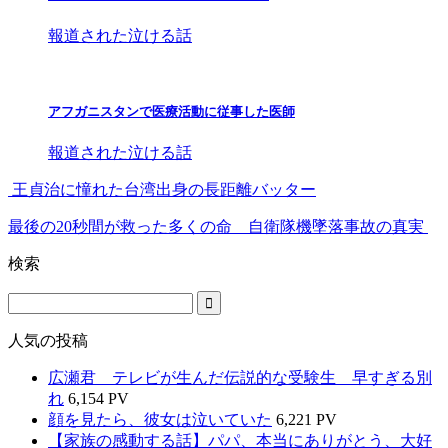
報道された泣ける話
アフガニスタンで医療活動に従事した医師
報道された泣ける話
王貞治に憧れた台湾出身の長距離バッター
最後の20秒間が救った多くの命 自衛隊機墜落事故の真実
検索
人気の投稿
広瀬君 テレビが生んだ伝説的な受験生 早すぎる別
れ
6,154 PV
顔を見たら、彼女は泣いていた
6,221 PV
【家族の感動する話】パパ、本当にありがとう、大好