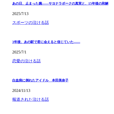
あの日、止まった腕――サヨナラボークの真実と、15年後の和解
2025/7/13
スポーツの泣ける話
3年後、あの駅で君に会えると信じていた——
2025/7/1
恋愛の泣ける話
白血病に倒れたアイドル 本田美奈子
2024/11/13
報道された泣ける話