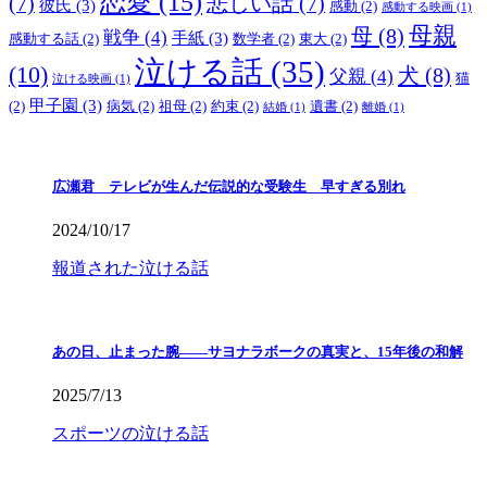
恋愛
(15)
(7)
悲しい話
(7)
彼氏
(3)
感動
(2)
感動する映画
(1)
母親
母
(8)
戦争
(4)
手紙
(3)
感動する話
(2)
数学者
(2)
東大
(2)
泣ける話
(35)
(10)
犬
(8)
父親
(4)
猫
泣ける映画
(1)
甲子園
(3)
(2)
病気
(2)
祖母
(2)
約束
(2)
遺書
(2)
結婚
(1)
離婚
(1)
広瀬君 テレビが生んだ伝説的な受験生 早すぎる別れ
2024/10/17
報道された泣ける話
あの日、止まった腕――サヨナラボークの真実と、15年後の和解
2025/7/13
スポーツの泣ける話