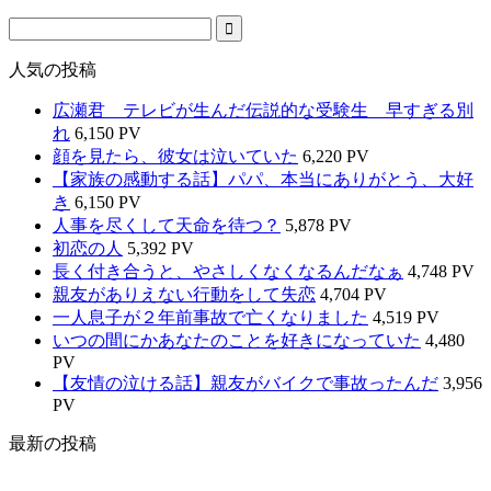
人気の投稿
広瀬君 テレビが生んだ伝説的な受験生 早すぎる別
れ
6,150 PV
顔を見たら、彼女は泣いていた
6,220 PV
【家族の感動する話】パパ、本当にありがとう、大好
き
6,150 PV
人事を尽くして天命を待つ？
5,878 PV
初恋の人
5,392 PV
長く付き合うと、やさしくなくなるんだなぁ
4,748 PV
親友がありえない行動をして失恋
4,704 PV
一人息子が２年前事故で亡くなりました
4,519 PV
いつの間にかあなたのことを好きになっていた
4,480
PV
【友情の泣ける話】親友がバイクで事故ったんだ
3,956
PV
最新の投稿