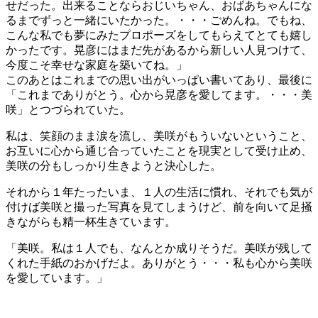
せだった。出来ることならおじいちゃん、おばあちゃんにな
るまでずっと一緒にいたかった。・・・ごめんね。でもね、
こんな私でも夢にみたプロポーズをしてもらえてとても嬉し
かったです。晃彦にはまだ先があるから新しい人見つけて、
今度こそ幸せな家庭を築いてね。」
このあとはこれまでの思い出がいっぱい書いてあり、最後に
「これまでありがとう。心から晃彦を愛してます。・・・美
咲」とつづられていた。
私は、笑顔のまま涙を流し、美咲がもういないということ、
お互いに心から通じ合っていたことを現実として受け止め、
美咲の分もしっかり生きようと決心した。
それから１年たったいま、１人の生活に慣れ、それでも気が
付けば美咲と撮った写真を見てしまうけど、前を向いて足掻
きながらも精一杯生きています。
「美咲。私は１人でも、なんとか成りそうだ。美咲が残して
くれた手紙のおかげだよ。ありがとう・・・私も心から美咲
を愛しています。」