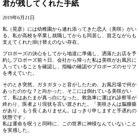
君が残してくれた手紙
2019年6月21日
私（晃彦）には幼稚園から連れ添ってきた恋人（美咲）がい
る。私が高校を卒業し就職してからも同居し、貧乏ながらも
支えてくれた掛け替えのない存在。
プロポーズの決心をしてから地道に準備し、洒落たお店を予
約しプロポーズ前々日、会社から帰った私は美咲がお風呂に
入っていることを確認し、指輪の確認やプロポーズのセリフ
を考えていた。
そのとき突然、ガタガタッと音がしたため、お風呂場で何か
あったのかな？と向かった、そこには倒れている美咲がい
て、私はあたまが真っ白になった。救急車に運ばれ診察等が
終わり、医者より現状を言い渡された。「美咲さんは脳腫瘍
があり、もう長くありません。はっきり申しますと手遅れの
状態です」
私は運命を呪うと同時に、この世界に神様なんていないこと
を実感した。