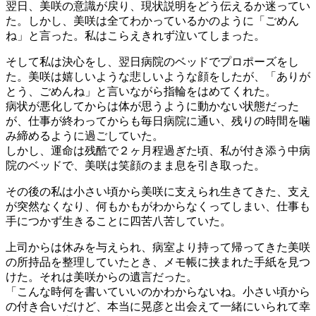
翌日、美咲の意識が戻り、現状説明をどう伝えるか迷ってい
た。しかし、美咲は全てわかっているかのように「ごめん
ね」と言った。私はこらえきれず泣いてしまった。
そして私は決心をし、翌日病院のベッドでプロポーズをし
た。美咲は嬉しいような悲しいような顔をしたが、「ありが
とう、ごめんね」と言いながら指輪をはめてくれた。
病状が悪化してからは体が思うように動かない状態だった
が、仕事が終わってからも毎日病院に通い、残りの時間を噛
み締めるように過ごしていた。
しかし、運命は残酷で２ヶ月程過ぎた頃、私が付き添う中病
院のベッドで、美咲は笑顔のまま息を引き取った。
その後の私は小さい頃から美咲に支えられ生きてきた、支え
が突然なくなり、何もかもがわからなくってしまい、仕事も
手につかず生きることに四苦八苦していた。
上司からは休みを与えられ、病室より持って帰ってきた美咲
の所持品を整理していたとき、メモ帳に挟まれた手紙を見つ
けた。それは美咲からの遺言だった。
「こんな時何を書いていいのかわからないね。小さい頃から
の付き合いだけど、本当に晃彦と出会えて一緒にいられて幸