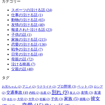
カテゴリー
スポーツの泣ける話 (24)
仕事の泣ける話 (1)
動物の泣ける話 (65)
友情の泣ける話 (40)
報道された泣ける話 (23)
子供の話 (1)
家族の泣ける話 (215)
恋愛の泣ける話 (136)
戦争の泣ける話 (7)
日常の泣ける話 (4)
母親の話 (72)
泣ける映画 (7)
父親の話 (40)
タグ
プロ野球
(3)
ペット
(3)
お兄ちゃん
(2)
アニメ
(2)
ウクライナ
(2)
ロシア
別れ
(9)
交通事故
(4)
友情
(3)
友達
(2)
内戦
(2)
出産
(2)
友人
(2)
彼女
家族
(5)
(3)
子供
(3)
大切
(2)
大学
(2)
妊娠
(2)
就職
(2)
名言
(1)