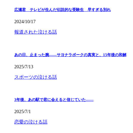
広瀬君 テレビが生んだ伝説的な受験生 早すぎる別れ
2024/10/17
報道された泣ける話
あの日、止まった腕――サヨナラボークの真実と、15年後の和解
2025/7/13
スポーツの泣ける話
3年後、あの駅で君に会えると信じていた——
2025/7/1
恋愛の泣ける話