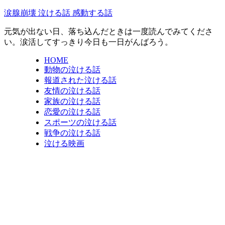
涙腺崩壊 泣ける話 感動する話
元気が出ない日、落ち込んだときは一度読んでみてくださ
い。涙活してすっきり今日も一日がんばろう。
HOME
動物の泣ける話
報道された泣ける話
友情の泣ける話
家族の泣ける話
恋愛の泣ける話
スポーツの泣ける話
戦争の泣ける話
泣ける映画