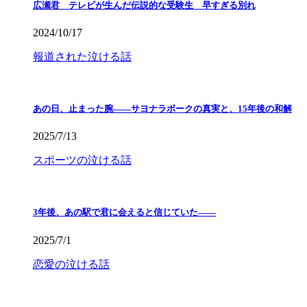
広瀬君 テレビが生んだ伝説的な受験生 早すぎる別れ
2024/10/17
報道された泣ける話
あの日、止まった腕――サヨナラボークの真実と、15年後の和解
2025/7/13
スポーツの泣ける話
3年後、あの駅で君に会えると信じていた——
2025/7/1
恋愛の泣ける話