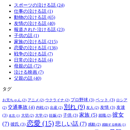
スポーツの泣ける話 (24)
仕事の泣ける話 (1)
動物の泣ける話 (65)
友情の泣ける話 (40)
報道された泣ける話 (23)
子供の話 (1)
家族の泣ける話 (215)
恋愛の泣ける話 (136)
戦争の泣ける話 (7)
日常の泣ける話 (4)
母親の話 (72)
泣ける映画 (7)
父親の話 (40)
タグ
プロ野球
(3)
ペット
(3)
お兄ちゃん
(2)
アニメ
(2)
ウクライナ
(2)
ロシア
別れ
(9)
交通事故
(4)
友情
(3)
友達
(2)
内戦
(2)
出産
(2)
友人
(2)
彼女
家族
(5)
(3)
子供
(3)
大切
(2)
大学
(2)
妊娠
(2)
就職
(2)
名言
(1)
恋愛
(15)
(7)
悲しい話
(7)
彼氏
(3)
感動
(2)
感動する映画
(1)