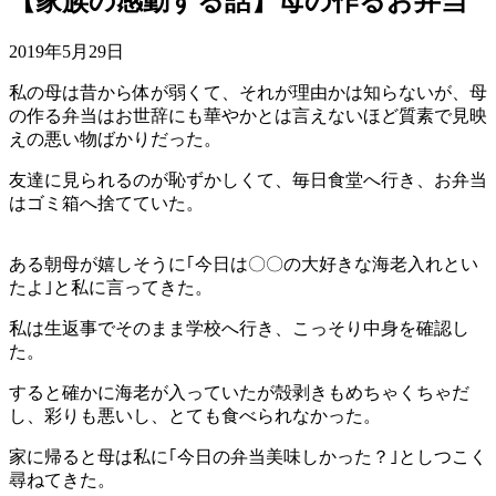
【家族の感動する話】母の作るお弁当
2019年5月29日
私の母は昔から体が弱くて、それが理由かは知らないが、母
の作る弁当はお世辞にも華やかとは言えないほど質素で見映
えの悪い物ばかりだった。
友達に見られるのが恥ずかしくて、毎日食堂へ行き、お弁当
はゴミ箱へ捨てていた。
ある朝母が嬉しそうに｢今日は〇〇の大好きな海老入れとい
たよ｣と私に言ってきた。
私は生返事でそのまま学校へ行き、こっそり中身を確認し
た。
すると確かに海老が入っていたが殻剥きもめちゃくちゃだ
し、彩りも悪いし、とても食べられなかった。
家に帰ると母は私に｢今日の弁当美味しかった？｣としつこく
尋ねてきた。