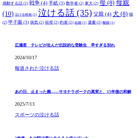
母親
母
(8)
戦争
(4)
手紙
(3)
感動する話
(2)
数学者
(2)
東大
(2)
泣ける話
(35)
(10)
犬
(8)
父親
(4)
猫
泣ける映画
(1)
甲子園
(3)
(2)
病気
(2)
祖母
(2)
約束
(2)
遺書
(2)
結婚
(1)
離婚
(1)
広瀬君 テレビが生んだ伝説的な受験生 早すぎる別れ
2024/10/17
報道された泣ける話
あの日、止まった腕――サヨナラボークの真実と、15年後の和解
2025/7/13
スポーツの泣ける話