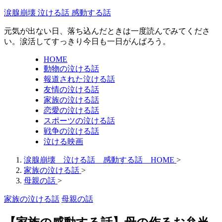
涙腺崩壊 泣ける話 感動する話
元気が出ない日、落ち込んだときは一度読んでみてくださ
い。涙活してすっきり今日も一日がんばろう。
HOME
動物の泣ける話
報道された泣ける話
友情の泣ける話
家族の泣ける話
恋愛の泣ける話
スポーツの泣ける話
戦争の泣ける話
泣ける映画
涙腺崩壊 泣ける話 感動する話 HOME
>
家族の泣ける話
>
母親の話
>
家族の泣ける話
母親の話