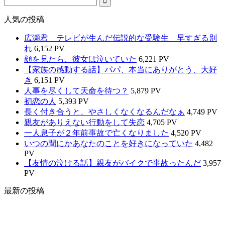
人気の投稿
広瀬君 テレビが生んだ伝説的な受験生 早すぎる別
れ
6,152 PV
顔を見たら、彼女は泣いていた
6,221 PV
【家族の感動する話】パパ、本当にありがとう、大好
き
6,151 PV
人事を尽くして天命を待つ？
5,879 PV
初恋の人
5,393 PV
長く付き合うと、やさしくなくなるんだなぁ
4,749 PV
親友がありえない行動をして失恋
4,705 PV
一人息子が２年前事故で亡くなりました
4,520 PV
いつの間にかあなたのことを好きになっていた
4,482
PV
【友情の泣ける話】親友がバイクで事故ったんだ
3,957
PV
最新の投稿