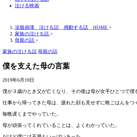
泣ける映画
涙腺崩壊 泣ける話 感動する話 HOME
>
家族の泣ける話
>
母親の話
>
家族の泣ける話
母親の話
僕を支えた母の言葉
2019年6月19日
僕が３歳のとき父が亡くなり、その後は母が女手ひとつで僕
仕事から帰ってきた母は、疲れた顔も見せずに晩ごはんをつ
毎晩遅くまでやっていた。
母が頑張ってくれていることは、よくわかっていた。
だけど僕には不満もいっぱいあった。