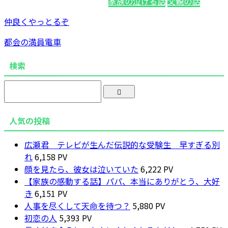
家族の泣ける話
父親の話
仲良くやっとるぞ
都会の満員電車
検索
人気の投稿
広瀬君 テレビが生んだ伝説的な受験生 早すぎる別
れ
6,158 PV
顔を見たら、彼女は泣いていた
6,222 PV
【家族の感動する話】パパ、本当にありがとう、大好
き
6,151 PV
人事を尽くして天命を待つ？
5,880 PV
初恋の人
5,393 PV