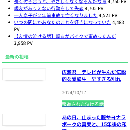
長く付き合うと、やさしくなくなるんだなぁ
4,750 PV
親友がありえない行動をして失恋
4,705 PV
一人息子が２年前事故で亡くなりました
4,521 PV
いつの間にかあなたのことを好きになっていた
4,483
PV
【友情の泣ける話】親友がバイクで事故ったんだ
3,958 PV
最新の投稿
広瀬君 テレビが生んだ伝説
的な受験生 早すぎる別れ
2024/10/17
報道された泣ける話
あの日、止まった腕――サヨナラ
ボークの真実と、15年後の和