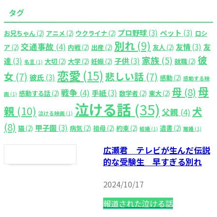
タグ
プロ野球
(3)
ペット
(3)
お兄ちゃん
(2)
アニメ
(2)
ウクライナ
(2)
ロシ
別れ
(9)
交通事故
(4)
友情
(3)
友
ア
(2)
内戦
(2)
出産
(2)
友人
(2)
彼
家族
(5)
達
(3)
子供
(3)
大切
(2)
大学
(2)
妊娠
(2)
就職
(2)
名言
(1)
恋愛
(15)
女
(7)
悲しい話
(7)
彼氏
(3)
感動
(2)
感動する映
母
母
(8)
戦争
(4)
手紙
(3)
感動する話
(2)
数学者
(2)
東大
(2)
画
(1)
泣ける話
(35)
親
(10)
犬
父親
(4)
泣ける映画
(1)
(8)
甲子園
(3)
猫
(2)
病気
(2)
祖母
(2)
約束
(2)
遺書
(2)
結婚
(1)
離婚
(1)
広瀬君 テレビが生んだ伝説
的な受験生 早すぎる別れ
2024/10/17
報道された泣ける話