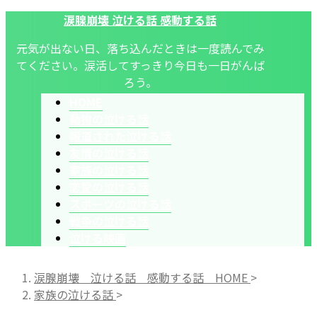
涙腺崩壊 泣ける話 感動する話
元気が出ない日、落ち込んだときは一度読んでみ
てください。涙活してすっきり今日も一日がんば
ろう。
HOME
動物の泣ける話
報道された泣ける話
友情の泣ける話
家族の泣ける話
恋愛の泣ける話
スポーツの泣ける話
戦争の泣ける話
泣ける映画
涙腺崩壊 泣ける話 感動する話 HOME
>
家族の泣ける話
>