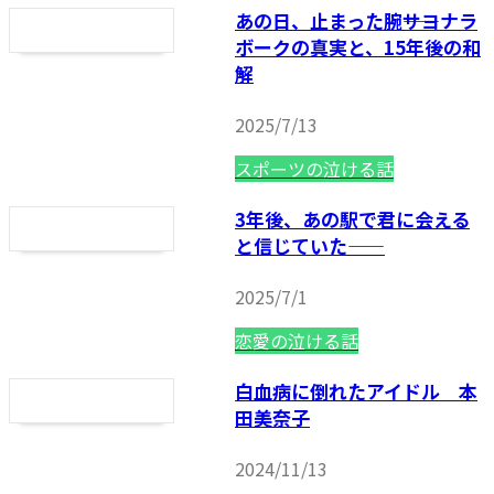
あの日、止まった腕――サヨナラ
ボークの真実と、15年後の和
解
2025/7/13
スポーツの泣ける話
3年後、あの駅で君に会える
と信じていた——
2025/7/1
恋愛の泣ける話
白血病に倒れたアイドル 本
田美奈子
2024/11/13