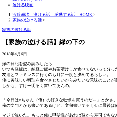
泣ける映画
涙腺崩壊 泣ける話 感動する話 HOME
>
家族の泣ける話
>
家族の泣ける話
【家族の泣ける話】縁の下の
2018年4月6日
嫁の日記を盗み読みしたら
いつも昼飯は、納豆ご飯やお茶漬けしか食べてないって分っ
友達とファミレスに行くのも月に一度と決めてるらしい。
俺に美味しい料理を食べさせたいからみたいな意味のことが
しかも、すげー明るく書いてあんの。
「今日は○ちゃん（俺）の好きな牡蠣を買うのだ～」とかさ
俺の文句とかも書いてあるけど、文句書いてるくせに最後は
マジで泣いた。もっと俺に甲斐性があれば昼から寿司でもな