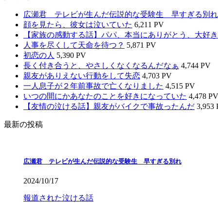
広瀬君 テレビが生んだ伝説的な受験生 早すぎる別れ
顔を見たら、彼女は泣いていた
6,211 PV
【家族の感動する話】パパ、本当にありがとう、大好き
人事を尽くして天命を待つ？
5,871 PV
初恋の人
5,390 PV
長く付き合うと、やさしくなくなるんだなぁ
4,744 PV
親友がありえない行動をして失恋
4,703 PV
一人息子が２年前事故で亡くなりました
4,515 PV
いつの間にかあなたのことを好きになっていた
4,478 P
【友情の泣ける話】親友がバイクで事故ったんだ
3,953
最新の投稿
広瀬君 テレビが生んだ伝説的な受験生 早すぎる別れ
2024/10/17
報道された泣ける話