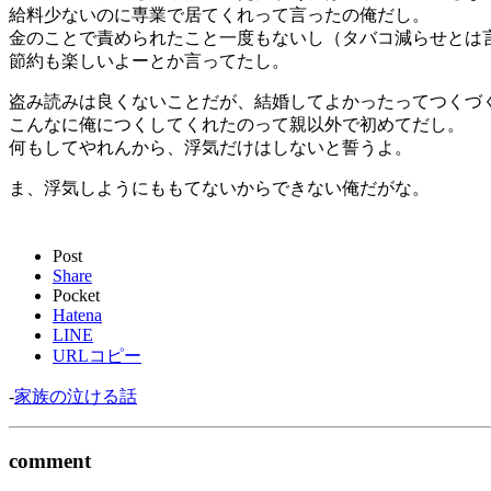
給料少ないのに専業で居てくれって言ったの俺だし。
金のことで責められたこと一度もないし（タバコ減らせとは
節約も楽しいよーとか言ってたし。
盗み読みは良くないことだが、結婚してよかったってつくづ
こんなに俺につくしてくれたのって親以外で初めてだし。
何もしてやれんから、浮気だけはしないと誓うよ。
ま、浮気しようにももてないからできない俺だがな。
Post
Share
Pocket
Hatena
LINE
URLコピー
-
家族の泣ける話
comment