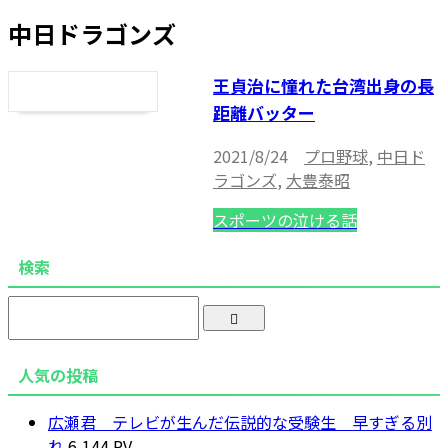
中日ドラゴンズ
王貞治に憧れた台湾出身の長
距離バッター
2021/8/24
プロ野球
,
中日ド
ラゴンズ
,
大豊泰昭
スポーツの泣ける話
検索
人気の投稿
広瀬君 テレビが生んだ伝説的な受験生 早すぎる別
れ
6,144 PV