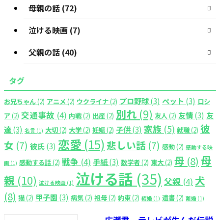
母親の話 (72)
泣ける映画 (7)
父親の話 (40)
タグ
プロ野球
(3)
ペット
(3)
お兄ちゃん
(2)
アニメ
(2)
ウクライナ
(2)
ロシ
別れ
(9)
交通事故
(4)
友情
(3)
友
ア
(2)
内戦
(2)
出産
(2)
友人
(2)
彼
家族
(5)
達
(3)
子供
(3)
大切
(2)
大学
(2)
妊娠
(2)
就職
(2)
名言
(1)
恋愛
(15)
女
(7)
悲しい話
(7)
彼氏
(3)
感動
(2)
感動する映
母
母
(8)
戦争
(4)
手紙
(3)
感動する話
(2)
数学者
(2)
東大
(2)
画
(1)
泣ける話
(35)
親
(10)
犬
父親
(4)
泣ける映画
(1)
(8)
甲子園
(3)
猫
(2)
病気
(2)
祖母
(2)
約束
(2)
遺書
(2)
結婚
(1)
離婚
(1)
広瀬君 テレビが生んだ伝説