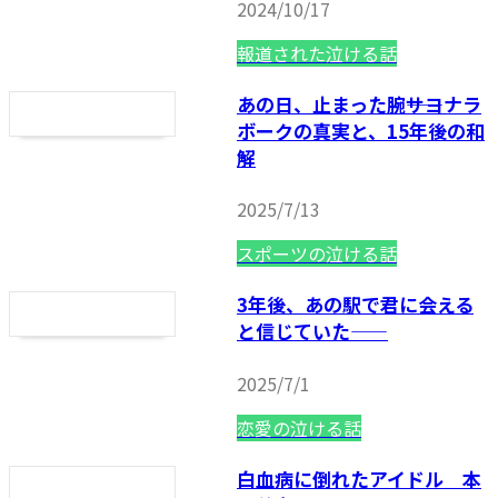
2024/10/17
報道された泣ける話
あの日、止まった腕――サヨナラ
ボークの真実と、15年後の和
解
2025/7/13
スポーツの泣ける話
3年後、あの駅で君に会える
と信じていた——
2025/7/1
恋愛の泣ける話
白血病に倒れたアイドル 本