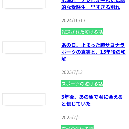
的な受験生 早すぎる別れ
2024/10/17
報道された泣ける話
あの日、止まった腕――サヨナラ
ボークの真実と、15年後の和
解
2025/7/13
スポーツの泣ける話
3年後、あの駅で君に会える
と信じていた——
2025/7/1
恋愛の泣ける話