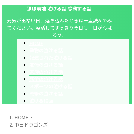
涙腺崩壊 泣ける話 感動する話
元気が出ない日、落ち込んだときは一度読んでみ
てください。涙活してすっきり今日も一日がんば
ろう。
HOME
動物の泣ける話
報道された泣ける話
友情の泣ける話
家族の泣ける話
恋愛の泣ける話
スポーツの泣ける話
戦争の泣ける話
泣ける映画
HOME
>
中日ドラゴンズ