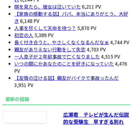
顔を見たら、彼女は泣いていた
6,211 PV
【家族の感動する話】パパ、本当にありがとう、大好
き
6,148 PV
人事を尽くして天命を待つ？
5,870 PV
初恋の人
5,389 PV
長く付き合うと、やさしくなくなるんだなぁ
4,744 PV
親友がありえない行動をして失恋
4,703 PV
一人息子が２年前事故で亡くなりました
4,515 PV
いつの間にかあなたのことを好きになっていた
4,476
PV
【友情の泣ける話】親友がバイクで事故ったんだ
3,951 PV
最新の投稿
広瀬君 テレビが生んだ伝説
的な受験生 早すぎる別れ