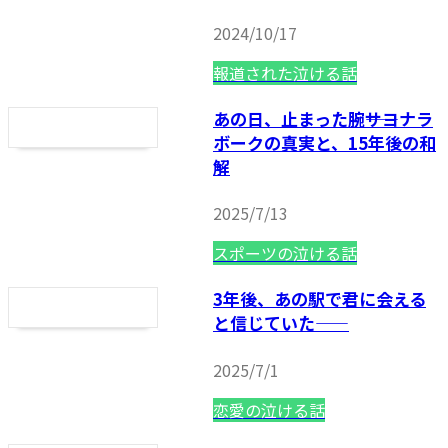
2024/10/17
報道された泣ける話
あの日、止まった腕――サヨナラ
ボークの真実と、15年後の和
解
2025/7/13
スポーツの泣ける話
3年後、あの駅で君に会える
と信じていた——
2025/7/1
恋愛の泣ける話