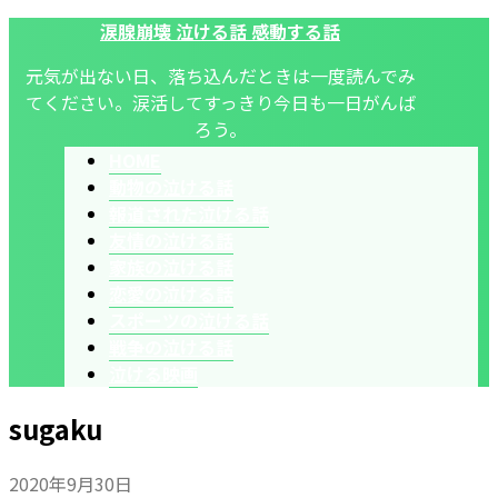
涙腺崩壊 泣ける話 感動する話
元気が出ない日、落ち込んだときは一度読んでみ
てください。涙活してすっきり今日も一日がんば
ろう。
HOME
動物の泣ける話
報道された泣ける話
友情の泣ける話
家族の泣ける話
恋愛の泣ける話
スポーツの泣ける話
戦争の泣ける話
泣ける映画
sugaku
2020年9月30日