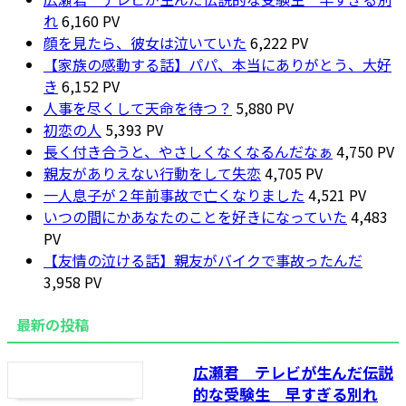
れ
6,160 PV
顔を見たら、彼女は泣いていた
6,222 PV
【家族の感動する話】パパ、本当にありがとう、大好
き
6,152 PV
人事を尽くして天命を待つ？
5,880 PV
初恋の人
5,393 PV
長く付き合うと、やさしくなくなるんだなぁ
4,750 PV
親友がありえない行動をして失恋
4,705 PV
一人息子が２年前事故で亡くなりました
4,521 PV
いつの間にかあなたのことを好きになっていた
4,483
PV
【友情の泣ける話】親友がバイクで事故ったんだ
3,958 PV
最新の投稿
広瀬君 テレビが生んだ伝説
的な受験生 早すぎる別れ