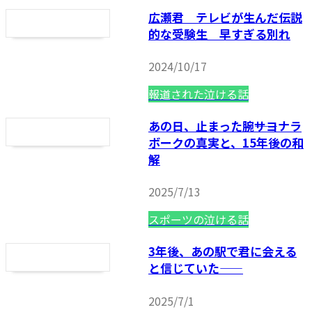
広瀬君 テレビが生んだ伝説
的な受験生 早すぎる別れ
2024/10/17
報道された泣ける話
あの日、止まった腕――サヨナラ
ボークの真実と、15年後の和
解
2025/7/13
スポーツの泣ける話
3年後、あの駅で君に会える
と信じていた——
2025/7/1