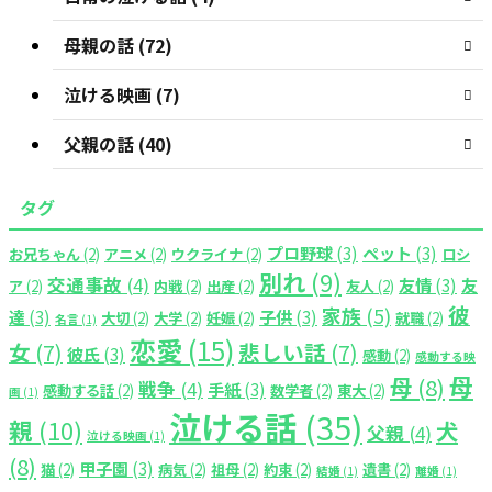
母親の話 (72)
泣ける映画 (7)
父親の話 (40)
タグ
プロ野球
(3)
ペット
(3)
お兄ちゃん
(2)
アニメ
(2)
ウクライナ
(2)
ロシ
別れ
(9)
交通事故
(4)
友情
(3)
友
ア
(2)
内戦
(2)
出産
(2)
友人
(2)
彼
家族
(5)
達
(3)
子供
(3)
大切
(2)
大学
(2)
妊娠
(2)
就職
(2)
名言
(1)
恋愛
(15)
女
(7)
悲しい話
(7)
彼氏
(3)
感動
(2)
感動する映
母
母
(8)
戦争
(4)
手紙
(3)
感動する話
(2)
数学者
(2)
東大
(2)
画
(1)
泣ける話
(35)
親
(10)
犬
父親
(4)
泣ける映画
(1)
(8)
甲子園
(3)
猫
(2)
病気
(2)
祖母
(2)
約束
(2)
遺書
(2)
結婚
(1)
離婚
(1)